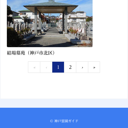
結場墓苑（神戸市北区）
«
‹
1
2
›
»
©
神戸霊園ガイド