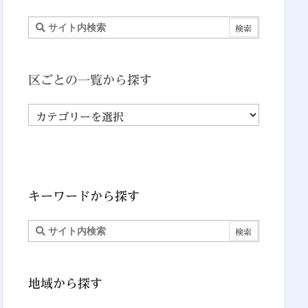
区ごとの一覧から探す
区
ご
と
の
一
キーワードから探す
覧
か
ら
探
す
地域から探す