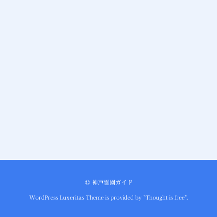
©
神戸霊園ガイド
WordPress Luxeritas Theme is provided by "
Thought is free
".